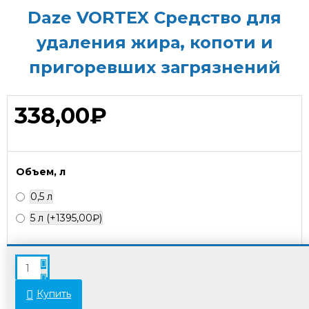
Daze VORTEX Средство для
удаления жира, копоти и
пригоревших загрязнений
338,00₽
Объем, л
0,5 л
5 л
(+1395,00₽)
В связи с переоценкой товара стоимость
некоторых позиций может отличаться от
указанной на сайте. Просьба уточнять актуальные
Купить
цены у менеджеров.