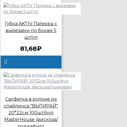
Губка AKTIV Патерра с
вырезами по бокам 5
шт/уп
81,68₽
Салфетка в рулоне из
спайленса "ВЫТИРАЙ"
20*22см 100шт/рул
MasterHouse (вискоза/
полиэфир)