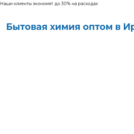
Наши клиенты экономят до 30% на расходах
Бытовая химия оптом в И
ХИМЭКОЦЕНТР
— это все для профессиональн
месте: моющие средства и бытовая химия, туал
листовые полотенца и диспенсеры для них, р
Быстрая доставка, оптовые цены и поддержка
свои закупки и сократите затраты!
Всё для уборки.
Закупите всё — от моющих ср
бумаги — в одном месте.
Экономия времени.
Быстрая доставка, обычно
освобождает вас от забот о логистике.
Снижение затрат.
Оптовые цены и индивидуа
долгосрочных партнёров.