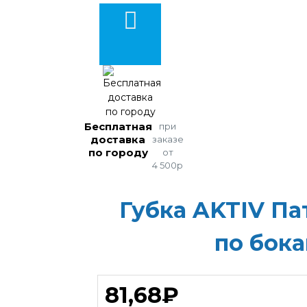
Бесплатная
при
доставка
заказе
по городу
от
4 500р
Губка AKTIV Па
по бока
81,68₽