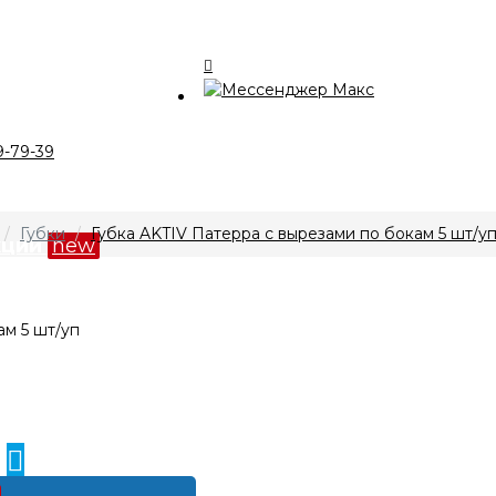
талог
9-79-39
компании
Губки
Губка AKTIV Патерра с вырезами по бокам 5 шт/у
кции
new
лата и доставка
нтакты
0