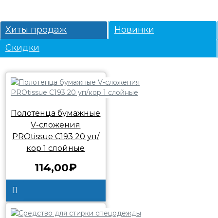
для уборки
Хиты продаж
Новинки
Скидки
Полотенца бумажные
V-сложения
PROtissue С193 20 уп/
кор 1 слойные
114,00₽