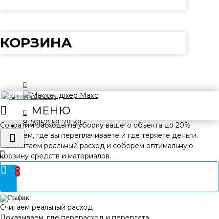
КОРЗИНА
8 (3952) 59-79-39
Сократим расходы на уборку
вашего объекта до 20%
Покажем, где вы переплачиваете и где теряете деньги.
Рассчитаем реальный расход и соберем оптимальную
корзину средств и материалов.
0
Изучаем ваш объект
Площадь, зоны, процессы и текущие закупки
Считаем реальный расход
Показываем, где перерасход и переплата