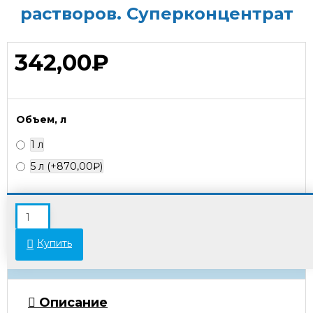
растворов. Суперконцентрат
342,00₽
Объем, л
1 л
5 л
(+870,00₽)
В связи с переоценкой товара стоимость
некоторых позиций может отличаться от
указанной на сайте. Просьба уточнять актуальные
Купить
цены у менеджеров.
Описание