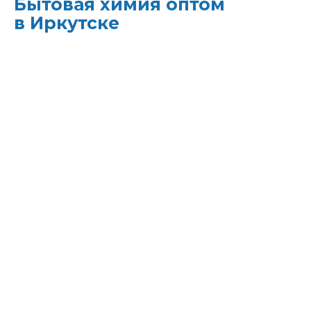
Бытовая химия оптом
в Иркутске
ХИМЭКОЦЕНТР
— это все для
профессиональной уборки в одном месте:
моющие средства и бытовая химия,
туалетная бумага, листовые полотенца и
диспенсеры для них, расходные материалы.
Быстрая доставка, оптовые цены и
поддержка — оптимизируйте свои закупки
и сократите затраты!
Всё для уборки.
Закупите всё — от моющих
средств до туалетной бумаги — в одном
месте.
Экономия времени.
Быстрая доставка,
обычно на следующий день, освобождает
вас от забот о логистике.