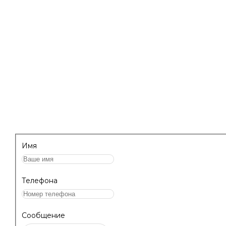
уборки и дезинфекции и обучить персонал
работе с профессиональными составами для
клининга.
НАПИШИТЕ НАМ, МЫ ПЕРЕЗВОНИМ 
ПРОКОНСУЛЬТИРУЕМ!
Имя
Телефона
Сообщение