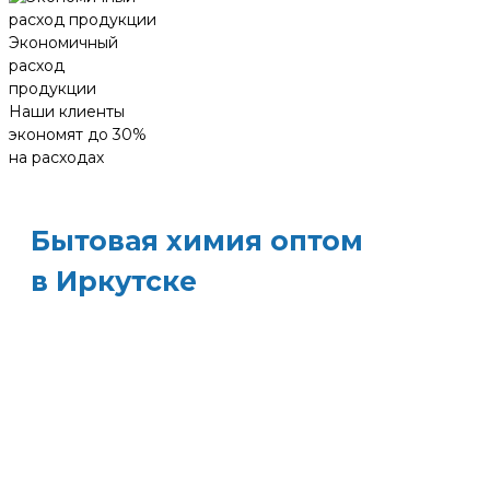
Экономичный
расход
продукции
Наши клиенты
экономят до 30%
на расходах
Бытовая химия оптом
в Иркутске
ХИМЭКОЦЕНТР
— это все для
профессиональной уборки в одном месте:
моющие средства и бытовая химия, туалетная
бумага, листовые полотенца и диспенсеры д
них, расходные материалы. Быстрая доставка,
оптовые цены и поддержка — оптимизируйт