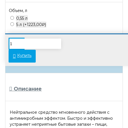
Объем, л
0,55 л
5 л
(+1223,00₽)
В связи с переоценкой товара стоимость
некоторых позиций может отличаться от
Купить
указанной на сайте. Просьба уточнять
актуальные цены у менеджеров.
Описание
Нейтральное средство мгновенного действия с
антимикробным эффектом. Быстро и эффективно
устраняет неприятные бытовые запахи – пищи,