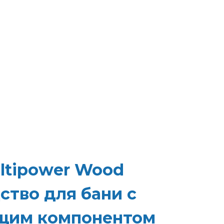
ltipower Wood
тво для бани с
щим компонентом