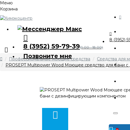
Меню
Корзина
Ка
8 (3952) 5
8 (3952) 59-79-39
О 
(9.00 - 18.00)
Позвоните мне
Профессиональные моющие средства
Средства для м
А
PROSEPT Multipower Wood Моющее средство для бани 
Оп
Ко
Личный
кабинет