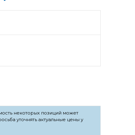
имость некоторых позиций может
росьба уточнять актуальные цены у