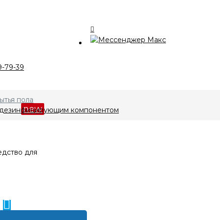
талог
9-79-39
компании
ытья пола
кции
new
с дезинфицирующим компонентом
лата и доставка
нтакты