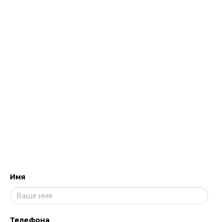
среды продукты.
Экспертная поддержка.
Обученные
менеджеры, знающие стандарты уборки и
HACCP, помогут подобрать решения для
уборки и дезинфекции и обучить персонал
работе с профессиональными составами
для клининга.
НАПИШИТЕ НАМ, МЫ ПЕРЕЗВОНИМ
И ПРОКОНСУЛЬТИРУЕМ!
Имя
Телефона