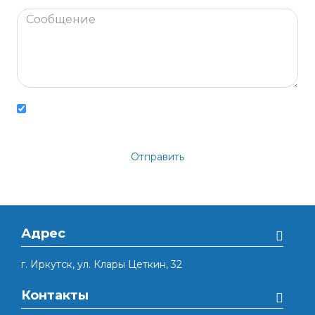
Отправляя запрос, Вы подтверждаете
согласие
на обработку
персональных данных.
Положение об обработке персональных данных
Отправить
Адрес
г. Иркутск, ул. Клары Цеткин, 32
Контакты