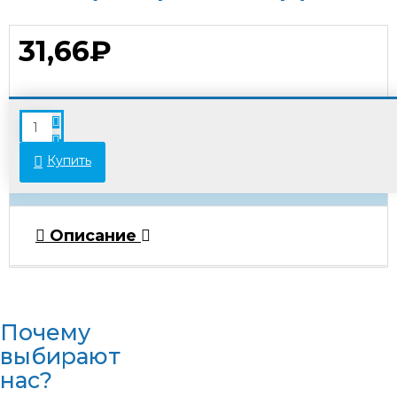
31,66₽
В связи с переоценкой товара стоимость
некоторых позиций может отличаться от
указанной на сайте. Просьба уточнять актуальные
Купить
цены у менеджеров.
Описание
Почему
выбирают
нас?