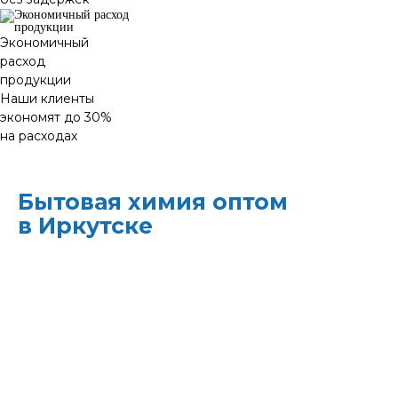
Экономичный
расход
продукции
Наши клиенты
экономят до 30%
на расходах
Бытовая химия оптом
в Иркутске
ХИМЭКОЦЕНТР
— это все для
профессиональной уборки в одном месте:
моющие средства и бытовая химия,
туалетная бумага, листовые полотенца и
диспенсеры для них, расходные материалы.
Быстрая доставка, оптовые цены и