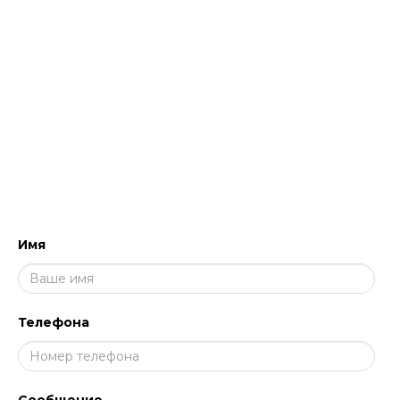
HACCP, помогут подобрать решения для
уборки и дезинфекции и обучить персонал
работе с профессиональными составами
для клининга.
НАПИШИТЕ НАМ, МЫ ПЕРЕЗВОНИМ
И ПРОКОНСУЛЬТИРУЕМ!
Имя
Телефона
Сообщение