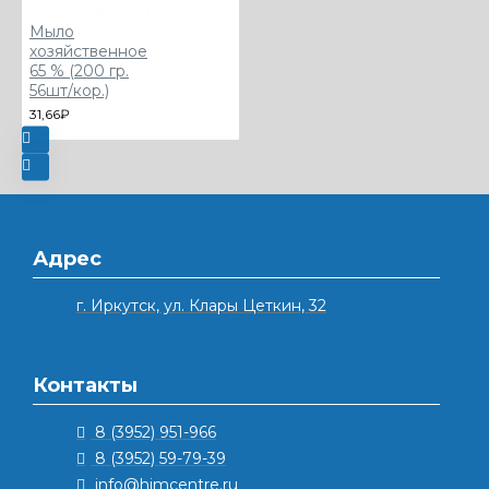
Мыло
хозяйственное
65 % (200 гр.
56шт/кор.)
31,66₽
Адрес
г. Иркутск, ул. Клары Цеткин, 32
Контакты
8 (3952) 951-966
8 (3952) 59-79-39
info@himcentre.ru