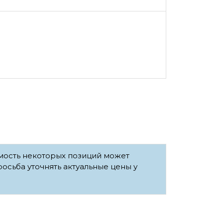
имость некоторых позиций может
росьба уточнять актуальные цены у