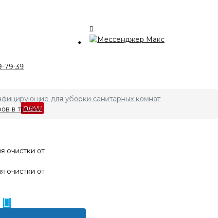
талог
9-79-39
компании
нфицирующие для уборки санитарных комнат
кции
new
ов в трубах
лата и доставка
нтакты