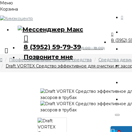
Меню
Корзина
Ка
8 (3952) 5
8 (3952) 59-79-39
О 
(9.00 - 18.00)
Позвоните мне
Профессиональные моющие средства
Средства дези
А
Draft VORTEX Средство эффективное для очистки от засор
Оп
Ко
Личный
кабинет