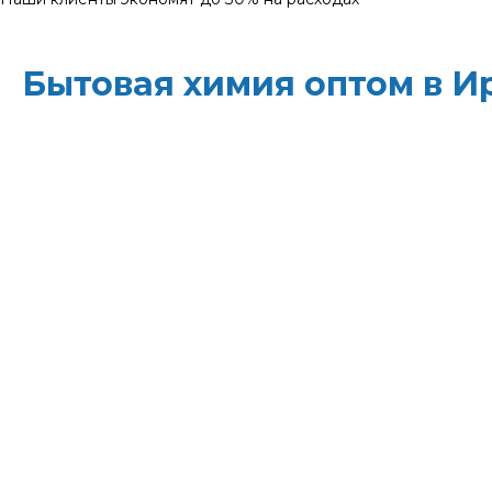
Бытовая химия оптом в И
ХИМЭКОЦЕНТР
— это все для профессиональн
месте: моющие средства и бытовая химия, туал
листовые полотенца и диспенсеры для них, р
Быстрая доставка, оптовые цены и поддержка
свои закупки и сократите затраты!
Всё для уборки.
Закупите всё — от моющих ср
бумаги — в одном месте.
Экономия времени.
Быстрая доставка, обычно
освобождает вас от забот о логистике.
Снижение затрат.
Оптовые цены и индивидуа
долгосрочных партнёров.
Экологичность.
Сертифицированные и безопа