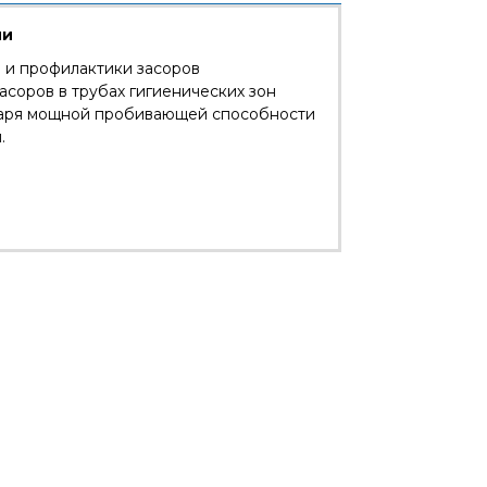
ии
 и профилактики засоров
асоров в трубах гигиенических зон
одаря мощной пробивающей способности
.