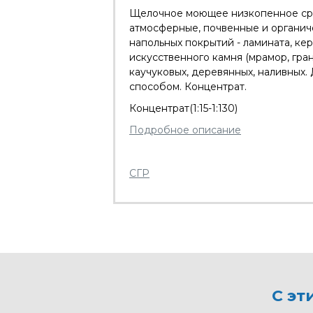
Щелочное моющее низкопенное сре
атмосферные, почвенные и органиче
напольных покрытий - ламината, кер
искусственного камня (мрамор, гран
каучуковых, деревянных, наливных.
способом. Концентрат.
Концентрат(1:15-1:130)
Подробное описание
СГР
С эт