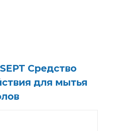
OSEPT Средство
йствия для мытья
олов