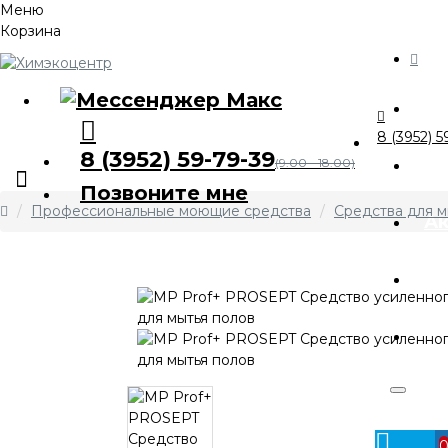
Меню
Корзина
Ка
8 (3952) 5
8 (3952) 59-79-39
О 
(9.00 - 18.00)
Позвоните мне
Профессиональные моющие средства
Средства для м
А
Оп
Ко
Личный
кабинет