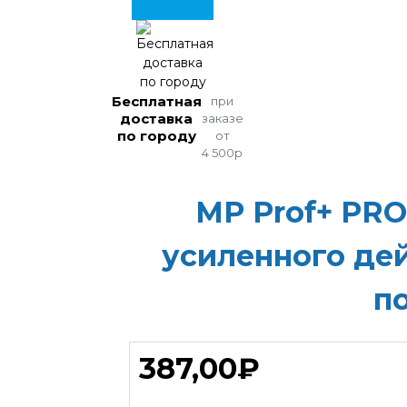
Бесплатная
при
доставка
заказе
по городу
от
4 500р
MP Prof+ PR
усиленного де
п
387,00₽