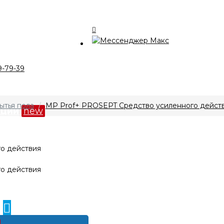
талог
9-79-39
компании
ытья пола
MP Prof+ PROSEPT Средство усиленного действ
кции
new
лата и доставка
нтакты
0