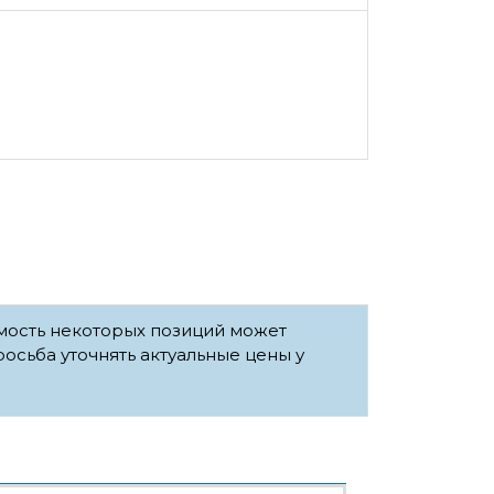
имость некоторых позиций может
росьба уточнять актуальные цены у