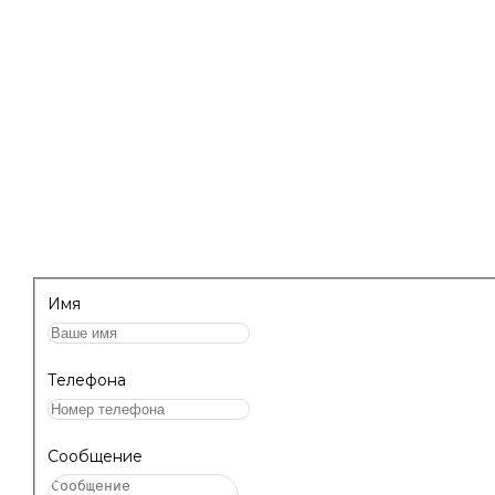
уборки и дезинфекции и обучить персонал
работе с профессиональными составами для
клининга.
НАПИШИТЕ НАМ, МЫ ПЕРЕЗВОНИМ 
ПРОКОНСУЛЬТИРУЕМ!
Имя
Телефона
Сообщение