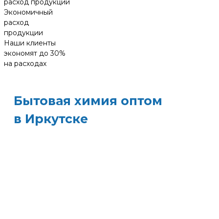
Экономичный
расход
продукции
Наши клиенты
экономят до 30%
на расходах
Бытовая химия оптом
в Иркутске
ХИМЭКОЦЕНТР
— это все для
профессиональной уборки в одном месте:
моющие средства и бытовая химия, туалетная
бумага, листовые полотенца и диспенсеры д
них, расходные материалы. Быстрая доставка,
оптовые цены и поддержка — оптимизируйт
свои закупки и сократите затраты!