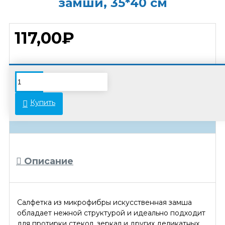
замши, 35*40 см
117,00₽
В связи с переоценкой товара стоимость
некоторых позиций может отличаться от
Купить
указанной на сайте. Просьба уточнять
актуальные цены у менеджеров.
Описание
Салфетка из микрофибры искусственная замша
обладает нежной структурой и идеально подходит
для протирки стекол, зеркал и других деликатных