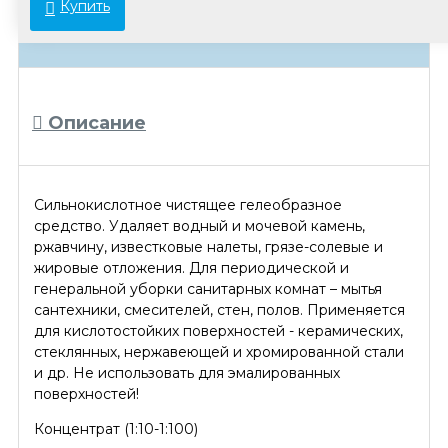
Купить
указанной на сайте. Просьба уточнять
актуальные цены у менеджеров.
Описание
Сильнокислотное чистящее гелеобразное
средство. Удаляет водный и мочевой камень,
ржавчину, известковые налеты, грязе-солевые и
жировые отложения. Для периодической и
генеральной уборки санитарных комнат – мытья
сантехники, смесителей, стен, полов. Применяется
для кислотостойких поверхностей - керамических,
стеклянных, нержавеющей и хромированной стали
и др. Не использовать для эмалированных
поверхностей!
Концентрат (1:10-1:100)