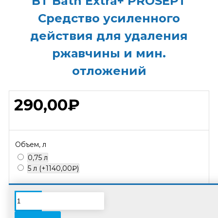
BT Bath Extra+ PROSEPT
Средство усиленного
действия для удаления
ржавчины и мин.
отложений
290,00₽
Объем, л
0,75 л
5 л
(+1140,00₽)
В связи с переоценкой товара стоимость
некоторых позиций может отличаться от