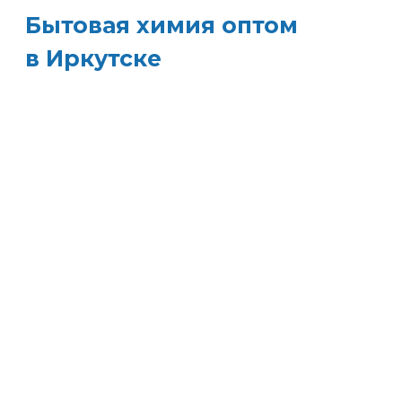
Бытовая химия оптом
в Иркутске
ХИМЭКОЦЕНТР
— это все для
профессиональной уборки в одном месте:
моющие средства и бытовая химия, туалетная
бумага, листовые полотенца и диспенсеры д
них, расходные материалы. Быстрая доставка,
оптовые цены и поддержка — оптимизируйт
свои закупки и сократите затраты!
Всё для уборки.
Закупите всё — от моющих
средств до туалетной бумаги — в одном месте
Экономия времени.
Быстрая доставка, обычн
на следующий день, освобождает вас от забо
о логистике.