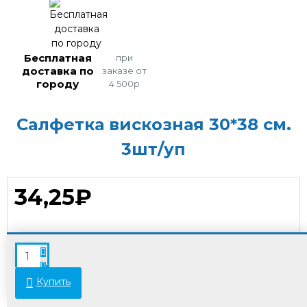
Бесплатная
при
доставка по
заказе от
городу
4 500р
Салфетка вискозная 30*38 см.
3шт/уп
34,25₽
В связи с переоценкой товара стоимость
некоторых позиций может отличаться от
указанной на сайте. Просьба уточнять актуальные
Купить
цены у менеджеров.