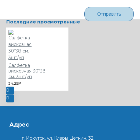
Отправить
Последние просмотренные
Салфетка
вискозная 30*38
см. 3шт/уп
34,25₽
Адрес
г. Иркутск, ул. Клары Цеткин, 32