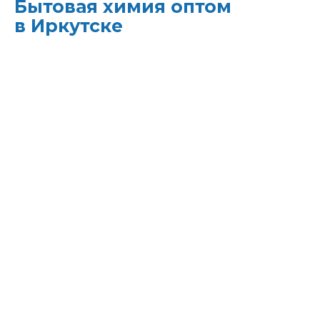
Бытовая химия оптом
в Иркутске
ХИМЭКОЦЕНТР
— это все для
профессиональной уборки в одном месте:
моющие средства и бытовая химия,
туалетная бумага, листовые полотенца и
диспенсеры для них, расходные материалы.
Быстрая доставка, оптовые цены и
поддержка — оптимизируйте свои закупки
и сократите затраты!
Всё для уборки.
Закупите всё — от моющих
средств до туалетной бумаги — в одном
месте.
Экономия времени.
Быстрая доставка,
обычно на следующий день, освобождает
вас от забот о логистике.