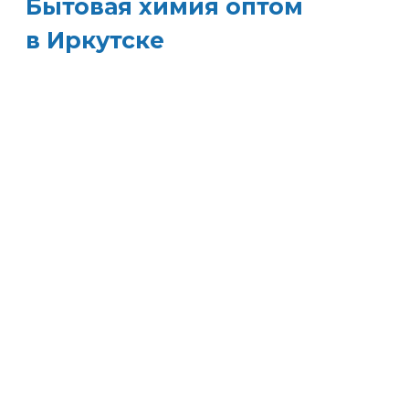
Бытовая химия оптом
в Иркутске
ХИМЭКОЦЕНТР
— это все для
профессиональной уборки в одном месте:
моющие средства и бытовая химия, туалетная
бумага, листовые полотенца и диспенсеры д
них, расходные материалы. Быстрая доставка,
оптовые цены и поддержка — оптимизируйт
свои закупки и сократите затраты!
Всё для уборки.
Закупите всё — от моющих
средств до туалетной бумаги — в одном месте
Экономия времени.
Быстрая доставка, обычн
на следующий день, освобождает вас от забо
о логистике.
Снижение затрат.
Оптовые цены и