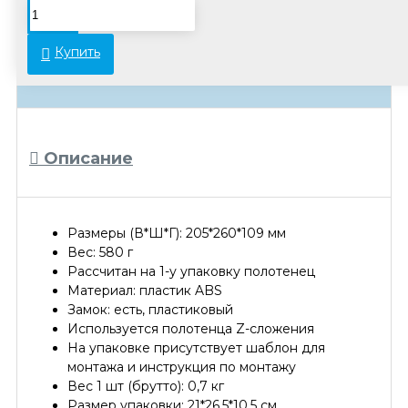
В связи с переоценкой товара стоимость
некоторых позиций может отличаться от
Купить
указанной на сайте. Просьба уточнять
актуальные цены у менеджеров.
Описание
Размеры (В*Ш*Г): 205*260*109 мм
Вес: 580 г
Рассчитан на 1-у упаковку полотенец
Материал: пластик ABS
Замок: есть, пластиковый
Используется полотенца Z-сложения
На упаковке присутствует шаблон для
монтажа и инструкция по монтажу
Вес 1 шт (брутто): 0,7 кг
Размер упаковки: 21*26,5*10,5 см