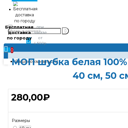
химии
Контакты
Бесплатная
при
доставка
заказе
Личный
по городу
от
кабинет
4 500р
0
МОП шубка белая 100
Ваша корзина пуста!
40 см, 50 с
280,00₽
Размеры