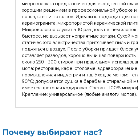
микроволокна предназначен для ежедневной влаж
хорошим решением в профессиональной уборке и
полов, стен и потолков. Идеально подходит для п
керамогранита, микропористой керамической плитк
Микроволокно служит в 10 раз дольше, чем хлопок, 
быстрее, не вызывает неприятные запахи. Сухой м
статического электричества притягивает пыль и гря
подняться в воздух. После уборки придает блеск 
оставляет разводов, хорошо вычищая поверхность
около 250 - 300 стирок при правильном использов
мопа: рестораны, кафе, столовые, здравоохранение,
промышленная индустрия и т.д. Уход за мопом: - с
90°С; допускается сушка в барабане стиральной м
имеется цветовая кодировка. Состав - 100% микро
Крепление: универсальное (любые аналоги мопов). 
Почему выбирают нас?