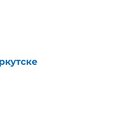
ркутске
ной уборки в одном
летная бумага, листовые
 материалы. Быстрая
изируйте свои закупки и
редств до туалетной