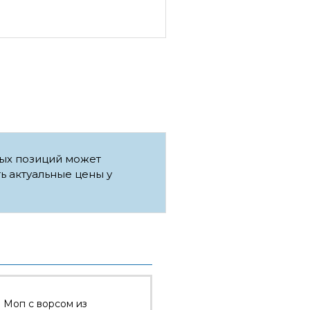
рых позиций может
ть актуальные цены у
 Моп с ворсом из