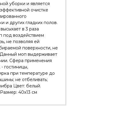
ной уборки и является
 эффективной очистке
олированного
и и других гладких полов.
высыхает в 3 раза
оп под воздействием
зь, не позволяя ей
убираемой поверхности, не
. Данный моп выдерживает
ании. Сфера применения
 - гостиницы,
тирка при температуре до
ашины; не отбеливать;
фибра Цвет: белый.
Размер: 40x13 см