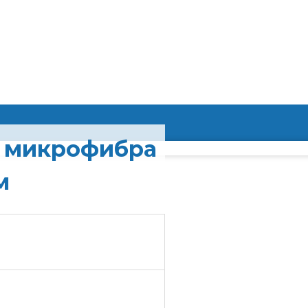
% микрофибра
м