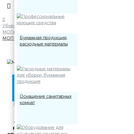
Уборочный инвентарь
МОПы
Бумажная продукция,
МОП шубка белая 100% микрофибра 40 см, 50 см
расходные материалы
Оснащение санитарных
комнат
Работаем с
организациями