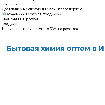
поставок
Доставляем на следующий день без задержек
Экономичный расход
продукции
Наши клиенты экономят до 30% на расходах
Бытовая химия оптом в И
ХИМЭКОЦЕНТР
— это все для профессиональ
месте: моющие средства и бытовая химия, туа
полотенца и диспенсеры для них, расходные
доставка, оптовые цены и поддержка — оптим
сократите затраты!
Всё для уборки.
Закупите всё — от моющих с
бумаги — в одном месте.