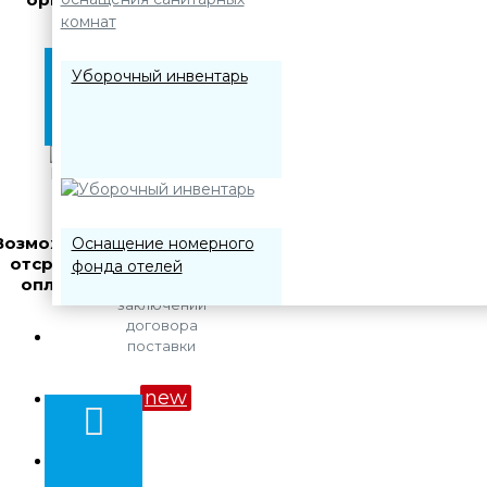
Уборочный инвентарь
Возможность
Оснащение номерного
для
отсрочки
компаний
фонда отелей
оплаты
при
заключении
договора
О компании
поставки
Акции
new
Дозирующие системы
Оплата и доставка
для профессиональной