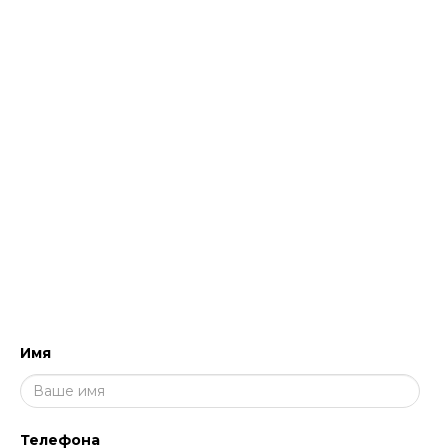
Экспертная поддержка.
Обученные
менеджеры, знающие стандарты уборки и
HACCP, помогут подобрать решения для
уборки и дезинфекции и обучить персонал
работе с профессиональными составами
для клининга.
НАПИШИТЕ НАМ, МЫ ПЕРЕЗВОНИМ
И ПРОКОНСУЛЬТИРУЕМ!
Имя
Телефона