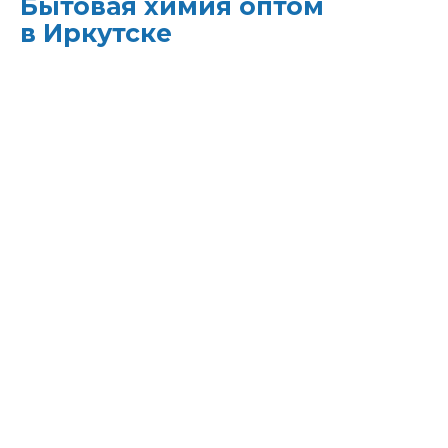
Бытовая химия оптом
в Иркутске
ХИМЭКОЦЕНТР
— это все для
профессиональной уборки в одном месте:
моющие средства и бытовая химия,
туалетная бумага, листовые полотенца и
диспенсеры для них, расходные материалы.
Быстрая доставка, оптовые цены и
поддержка — оптимизируйте свои закупки
и сократите затраты!
Всё для уборки.
Закупите всё — от моющих
средств до туалетной бумаги — в одном
месте.
Экономия времени.
Быстрая доставка,
обычно на следующий день, освобождает
вас от забот о логистике.