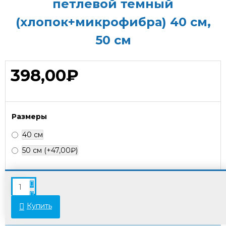
петлевой темный
(хлопок+микрофибра) 40 см,
50 см
398,00₽
Размеры
40 см
50 см
(+47,00₽)
В связи с переоценкой товара стоимость
некоторых позиций может отличаться от
указанной на сайте. Просьба уточнять актуальные
Купить
цены у менеджеров.