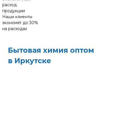
расход
продукции
Наши клиенты
экономят до 30%
на расходах
Бытовая химия оптом
в Иркутске
ХИМЭКОЦЕНТР
— это все для
профессиональной уборки в одном месте:
моющие средства и бытовая химия, туалетная
бумага, листовые полотенца и диспенсеры д
них, расходные материалы. Быстрая доставка,
оптовые цены и поддержка — оптимизируйт
свои закупки и сократите затраты!