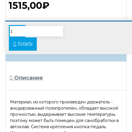
1515,00₽
В связи с переоценкой товара стоимость
некоторых позиций может отличаться от
Купить
указанной на сайте. Просьба уточнять
актуальные цены у менеджеров.
Описание
Материал, из которого произведен держатель -
анодированный полипропилен, обладает высокой
прочностью, выдерживает высокие температуры,
поэтому может быть помещен для санобработки в
автоклав. Система крепления кнопка-педаль.