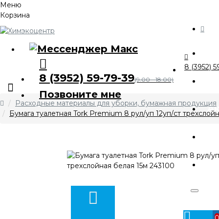
Меню
Корзина
Ка
8 (3952) 5
8 (3952) 59-79-39
О 
(9.00 - 18.00)
Позвоните мне
Расходные материалы для уборки, бумажная продукция
А
Бумага туалетная Tork Premium 8 рул/уп 12уп/ст трехслой
Оп
Ко
Личный
кабинет