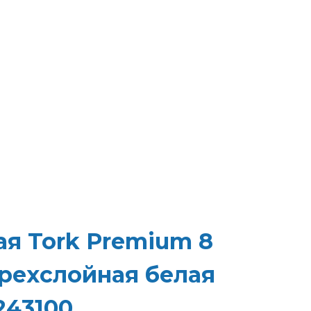
ая Tork Premium 8
трехслойная белая
243100