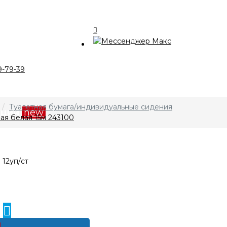
талог
9-79-39
компании
Туалетная бумага/индивидуальные сидения
кции
new
ная белая 15м 243100
лата и доставка
нтакты
0