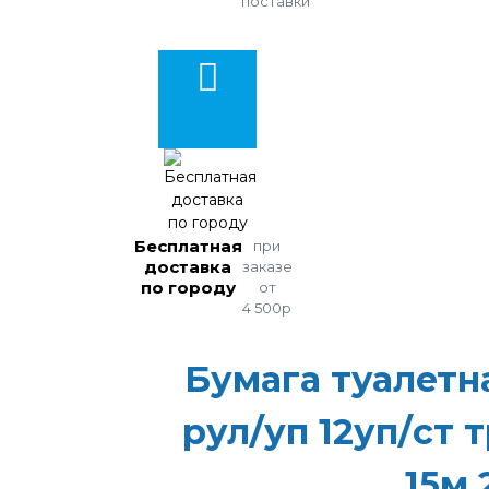
поставки
Бесплатная
при
доставка
заказе
по городу
от
4 500р
Бумага туалетн
рул/уп 12уп/ст 
15м 