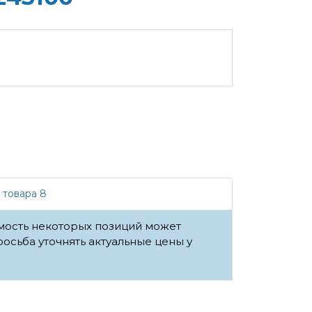
 товара 8
имость некоторых позиций может
росьба уточнять актуальные цены у