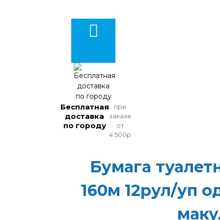
Бесплатная
при
доставка
заказе
по городу
от
4 500р
Бумага туалет
160м 12рул/уп о
маку