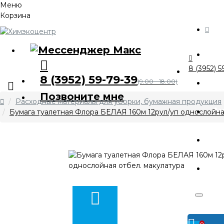
Меню
Корзина
Ка
8 (3952) 5
8 (3952) 59-79-39
О 
(9.00 - 18.00)
Позвоните мне
Расходные материалы для уборки, бумажная продукция
А
Бумага туалетная Флора БЕЛАЯ 160м 12рул/уп однослойна
Оп
Ко
Личный
кабинет