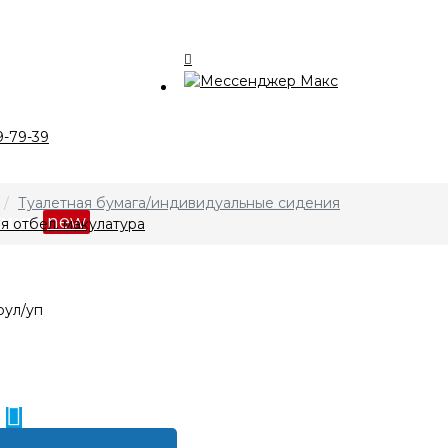
талог
9-79-39
компании
Туалетная бумага/индивидуальные сидения
кции
new
я отбел. макулатура
лата и доставка
нтакты