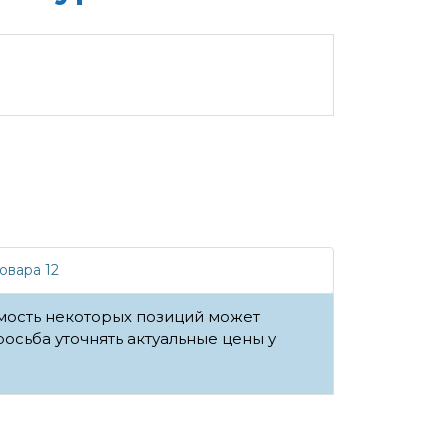
овара 12
имость некоторых позиций может
росьба уточнять актуальные цены у