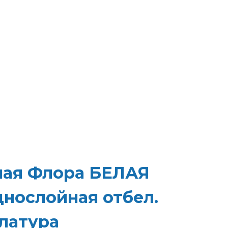
ная Флора БЕЛАЯ
днослойная отбел.
латура