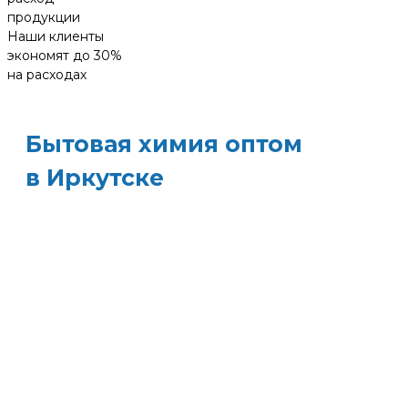
продукции
Наши клиенты
экономят до 30%
на расходах
Бытовая химия оптом
в Иркутске
ХИМЭКОЦЕНТР
— это все для
профессиональной уборки в одном месте:
моющие средства и бытовая химия, туалетная
бумага, листовые полотенца и диспенсеры д
них, расходные материалы. Быстрая доставка,
оптовые цены и поддержка — оптимизируйт
свои закупки и сократите затраты!
Всё для уборки.
Закупите всё — от моющих