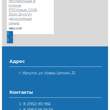
протирочные в
рулоне
PROtissue С406
350м 2рул/уп
двухслойные
синие
1685,00₽
Адрес
г. Иркутск, ул. Клары Цеткин, 32
Контакты
8 (3952) 951-966
8 (3952) 59-79-39