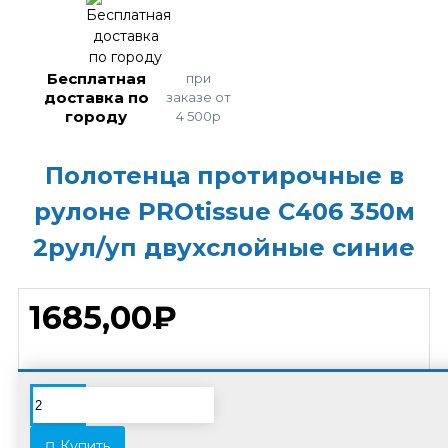
Бесплатная
при
доставка по
заказе от
городу
4 500р
Полотенца протирочные в
рулоне PROtissue С406 350м
2рул/уп двухслойные синие
1685,00₽
Минимальное количество заказа этого товара 2
Купить