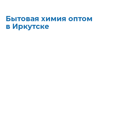
Бытовая химия оптом
в Иркутске
ХИМЭКОЦЕНТР
— это все для
профессиональной уборки в одном месте:
моющие средства и бытовая химия,
туалетная бумага, листовые полотенца и
диспенсеры для них, расходные материалы.
Быстрая доставка, оптовые цены и
поддержка — оптимизируйте свои закупки
и сократите затраты!
Всё для уборки.
Закупите всё — от моющих
средств до туалетной бумаги — в одном
месте.
Экономия времени.
Быстрая доставка,