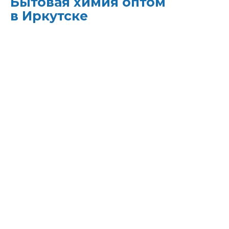
Бытовая химия оптом
в Иркутске
ХИМЭКОЦЕНТР
— это все для
профессиональной уборки в одном месте:
моющие средства и бытовая химия,
туалетная бумага, листовые полотенца и
диспенсеры для них, расходные материалы.
Быстрая доставка, оптовые цены и
поддержка — оптимизируйте свои закупки
и сократите затраты!
Всё для уборки.
Закупите всё — от моющих
средств до туалетной бумаги — в одном
месте.
Экономия времени.
Быстрая доставка,
обычно на следующий день, освобождает
вас от забот о логистике.