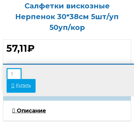
Салфетки вискозные
Нерпенок 30*38см 5шт/уп
50уп/кор
57,11₽
В связи с переоценкой товара стоимость
некоторых позиций может отличаться от
указанной на сайте. Просьба уточнять актуальные
Купить
цены у менеджеров.
Описание