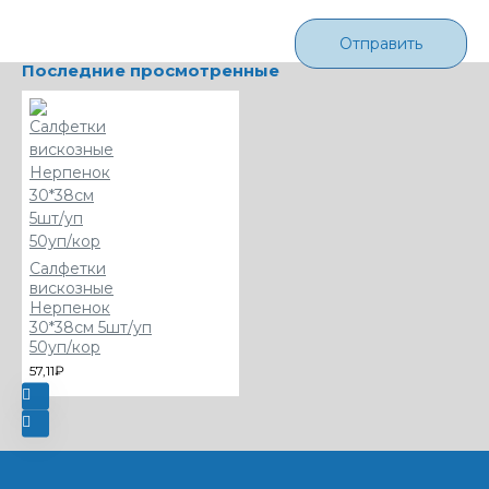
Отправить
Последние просмотренные
Салфетки
вискозные
Нерпенок
30*38см 5шт/уп
50уп/кор
57,11₽