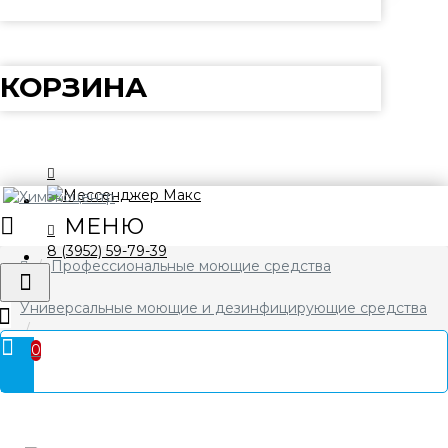
КОРЗИНА
8 (3952) 59-79-39
Профессиональные моющие средства
Универсальные моющие и дезинфицирующие средства
0
Universal DZ PROSEPT 1 л Средство универсальное
моющее с дезинфицирующим эффектом. Концентрат