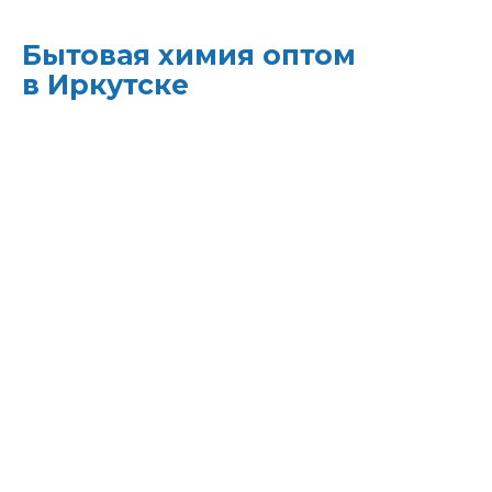
Бытовая химия оптом
в Иркутске
ХИМЭКОЦЕНТР
— это все для
профессиональной уборки в одном месте:
моющие средства и бытовая химия,
туалетная бумага, листовые полотенца и
диспенсеры для них, расходные материалы.
Быстрая доставка, оптовые цены и
поддержка — оптимизируйте свои закупки
и сократите затраты!
Всё для уборки.
Закупите всё — от моющих
средств до туалетной бумаги — в одном
месте.
Экономия времени.
Быстрая доставка,
обычно на следующий день, освобождает