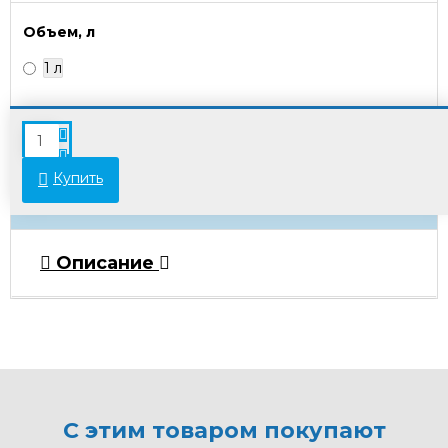
Объем, л
1 л
В связи с переоценкой товара стоимость
некоторых позиций может отличаться от
указанной на сайте. Просьба уточнять актуальные
Купить
цены у менеджеров.
Описание
С этим товаром покупают