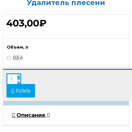
Удалитель плесени
403,00₽
Объем, л
0,5 л
В связи с переоценкой товара стоимость
некоторых позиций может отличаться от
указанной на сайте. Просьба уточнять актуальные
Купить
цены у менеджеров.
Описание