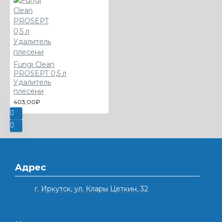
Fungi Clean
PROSEPT 0,5 л
Удалитель
плесени
403,00₽
Адрес
г. Иркутск, ул. Клары Цеткин, 32