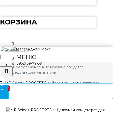
КОРЗИНА
8 (3952) 59-79-39
Профессиональные моющие средства
Средства для мытья пола
MP Shine+ PROSEPT 5 л Щелочной концентрат для
0
мытья глянцевых полов