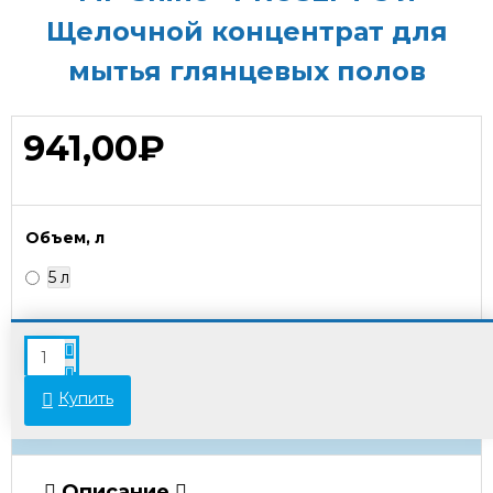
Щелочной концентрат для
мытья глянцевых полов
941,00₽
Объем, л
5 л
В связи с переоценкой товара стоимость
некоторых позиций может отличаться от
указанной на сайте. Просьба уточнять актуальные
Купить
цены у менеджеров.
Описание