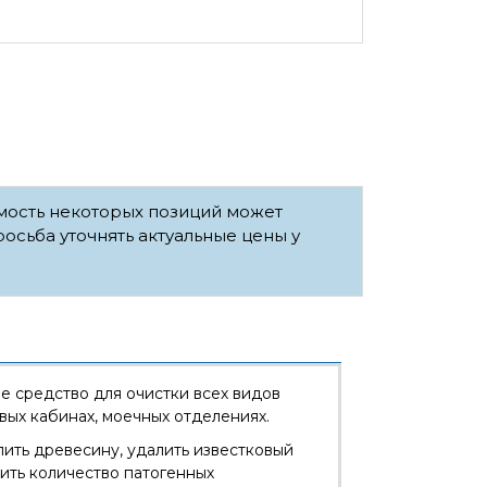
имость некоторых позиций может
росьба уточнять актуальные цены у
 средство для очистки всех видов
евых кабинах, моечных отделениях.
лить древесину, удалить известковый
зить количество патогенных