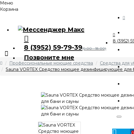
Меню
Корзина
Ка
8 (3952) 5
8 (3952) 59-79-39
О 
(9.00 - 18.00)
Позвоните мне
Профессиональные моющие средства
Средства для у
А
Sauna VORTEX Средство моющее дезинфицирующее для б
Оп
Ко
Личный
кабинет