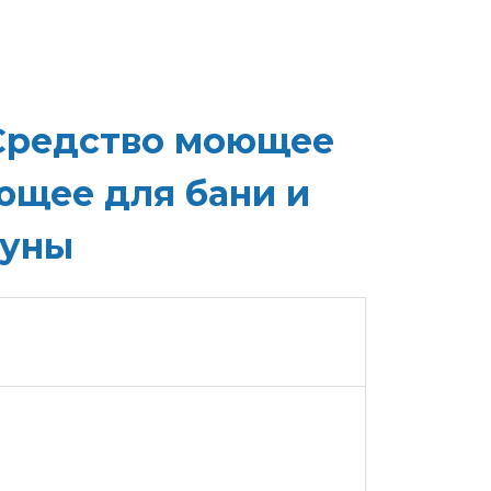
Средство моющее
щее для бани и
ауны