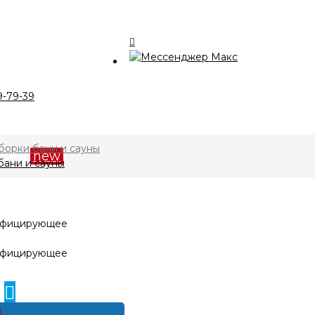
талог
9-79-39
компании
борки бани и сауны
кции
new
ани и сауны
лата и доставка
нтакты
0