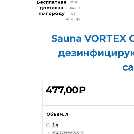
Бесплатная
при
доставка
заказе
по городу
от
4 500р
Sauna VORTEX 
дезинфицирую
с
477,00₽
Объем, л
1 л