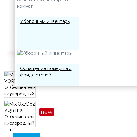
Уборочный инвентарь
Оснащение номерного
фонда отелей
О компании
Акции
new
Дозирующие системы
Оплата и доставка
для профессиональной