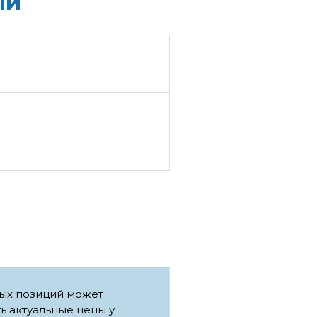
ый
рых позиций может
ть актуальные цены у