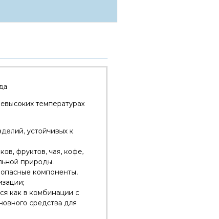
да
евысоких температурах
зделий, устойчивых к
ов, фруктов, чая, кофе,
льной природы.
зопасные компоненты,
изации;
ся как в комбинации с
сновного средства для