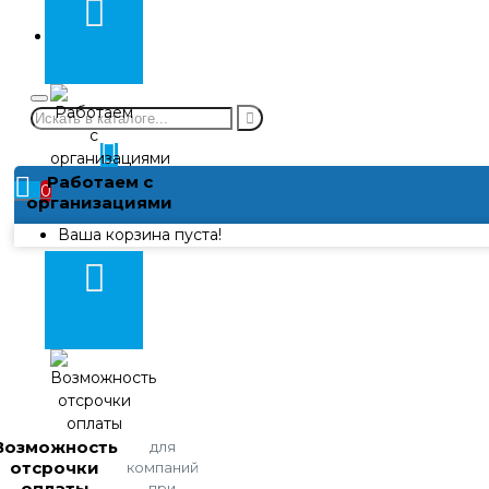
химии
Контакты
Личный
кабинет
Работаем с
0
организациями
Ваша корзина пуста!
Возможность
для
отсрочки
компаний
оплаты
при