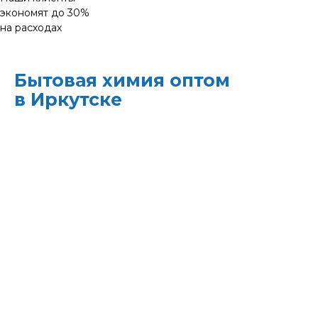
экономят до 30%
на расходах
Бытовая химия оптом
в Иркутске
ХИМЭКОЦЕНТР
— это все для
профессиональной уборки в одном месте:
моющие средства и бытовая химия,
туалетная бумага, листовые полотенца и
диспенсеры для них, расходные материалы.
Быстрая доставка, оптовые цены и
поддержка — оптимизируйте свои закупки
и сократите затраты!
Всё для уборки.
Закупите всё — от моющих
средств до туалетной бумаги — в одном
месте.