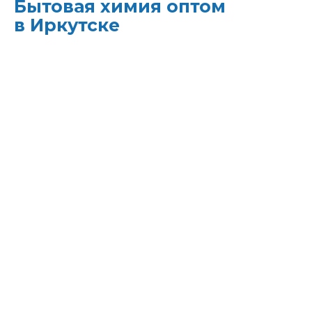
Бытовая химия оптом
в Иркутске
ХИМЭКОЦЕНТР
— это все для
профессиональной уборки в одном месте:
моющие средства и бытовая химия,
туалетная бумага, листовые полотенца и
диспенсеры для них, расходные материалы.
Быстрая доставка, оптовые цены и
поддержка — оптимизируйте свои закупки
и сократите затраты!
Всё для уборки.
Закупите всё — от моющих
средств до туалетной бумаги — в одном
месте.
Экономия времени.
Быстрая доставка,
обычно на следующий день, освобождает
вас от забот о логистике.