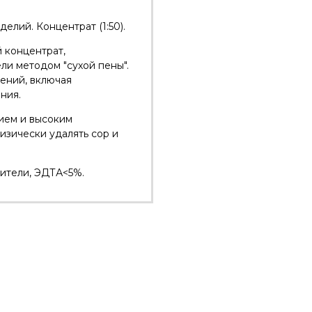
елий. Концентрат (1:50).
 концентрат,
ли методом "сухой пены".
ений, включая
ния.
ием и высоким
зически удалять сор и
рители, ЭДТА<5%.