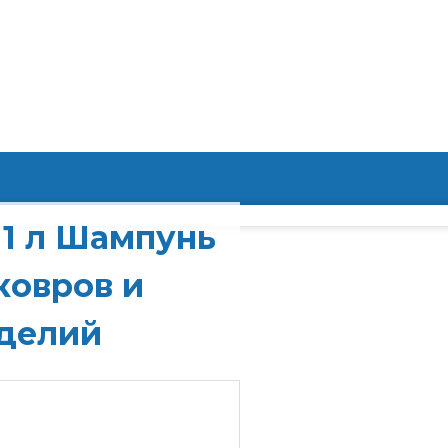
 1 л Шампунь
ковров и
зделий