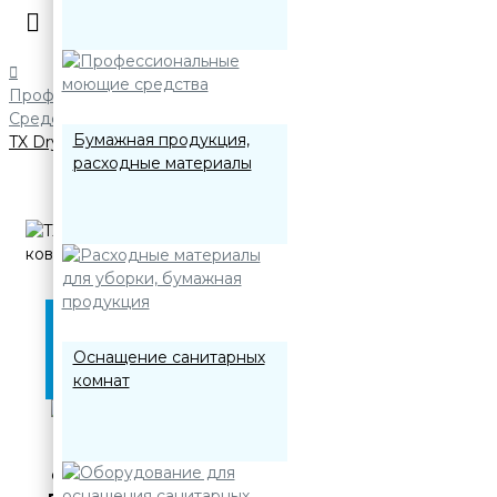
Профессиональные моющие средства
Средства для чистки ковров и текстильных изделий
Бумажная продукция,
TX DryClean+ PROSEPT 1 л Шампунь для сухой чистки ковро
расходные материалы
Оснащение санитарных
комнат