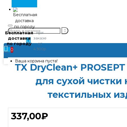
химии
Контакты
Бесплатная
при
Личный
доставка
заказе
кабинет
по городу
от
4 500р
0
Ваша корзина пуста!
TX DryClean+ PROSEPT
для сухой чистки 
текстильных и
337,00₽