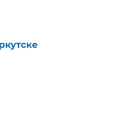
ркутске
ной уборки в одном
летная бумага, листовые
 материалы. Быстрая
изируйте свои закупки и
редств до туалетной
о на следующий день,