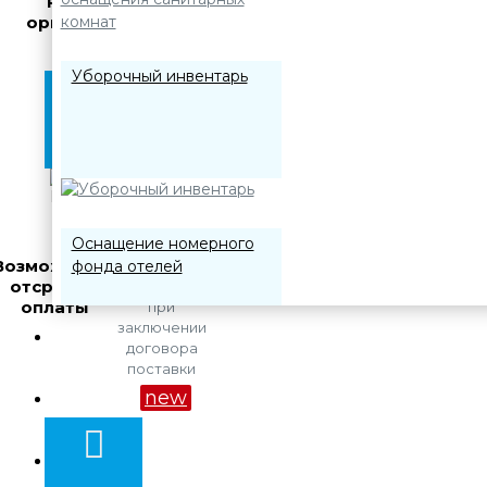
Работаем с
организациями
Уборочный инвентарь
Оснащение номерного
Возможность
фонда отелей
для
отсрочки
компаний
оплаты
при
заключении
О компании
договора
поставки
Акции
new
Дозирующие системы
Оплата и доставка
для профессиональной