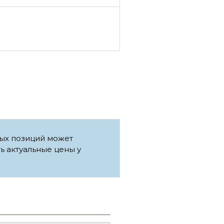
рых позиций может
ть актуальные цены у