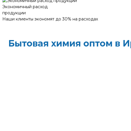
Экономичный расход
продукции
Наши клиенты экономят до 30% на расходах
Бытовая химия оптом в И
ХИМЭКОЦЕНТР
— это все для профессиональ
месте: моющие средства и бытовая химия, туа
полотенца и диспенсеры для них, расходные
доставка, оптовые цены и поддержка — оптим
сократите затраты!
Всё для уборки.
Закупите всё — от моющих с
бумаги — в одном месте.
Экономия времени.
Быстрая доставка, обычн
освобождает вас от забот о логистике.