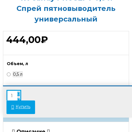
Спрей пятновыводитель
универсальный
444,00₽
Объем, л
0,5 л
В связи с переоценкой товара стоимость
некоторых позиций может отличаться от
указанной на сайте. Просьба уточнять актуальные
Купить
цены у менеджеров.
Описание