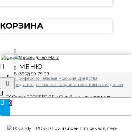
КОРЗИНА
8 (3952) 59-79-39
Профессиональные моющие средства
Средства для чистки ковров и текстильных изделий
TX Candy PROSEPT 0,5 л Спрей пятновыводитель
0
универсальный