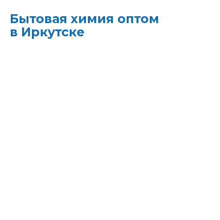
Бытовая химия оптом
в Иркутске
ХИМЭКОЦЕНТР
— это все для
профессиональной уборки в одном месте:
моющие средства и бытовая химия,
туалетная бумага, листовые полотенца и
диспенсеры для них, расходные материалы.
Быстрая доставка, оптовые цены и
поддержка — оптимизируйте свои закупки
и сократите затраты!
Всё для уборки.
Закупите всё — от моющих
средств до туалетной бумаги — в одном
месте.
Экономия времени.
Быстрая доставка,
обычно на следующий день, освобождает