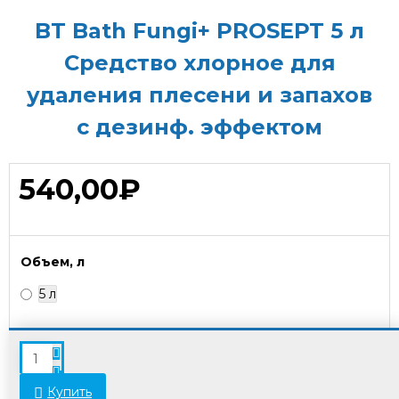
BT Bath Fungi+ PROSEPT 5 л
Средство хлорное для
удаления плесени и запахов
с дезинф. эффектом
540,00₽
Объем, л
5 л
В связи с переоценкой товара стоимость
некоторых позиций может отличаться от
указанной на сайте. Просьба уточнять актуальные
Купить