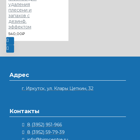
удаления
плесени и
запахов с
дезинф.
эффектом
540,00₽
Адрес
г. Иркутск, ул. Клары Цеткин, 32
Контакты
8 (3952) 951-966
8 (3952) 59-79-39
info@himcentre.ru