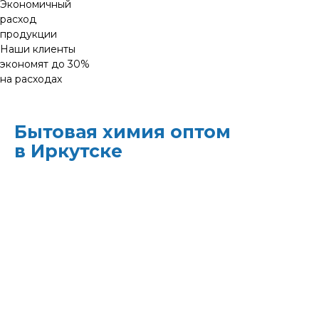
Экономичный
расход
продукции
Наши клиенты
экономят до 30%
на расходах
Бытовая химия оптом
в Иркутске
ХИМЭКОЦЕНТР
— это все для
профессиональной уборки в одном месте:
моющие средства и бытовая химия,
туалетная бумага, листовые полотенца и
диспенсеры для них, расходные материалы.
Быстрая доставка, оптовые цены и
поддержка — оптимизируйте свои закупки
и сократите затраты!