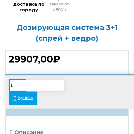
доставка по
заказе от
городу
4 500р
Дозирующая система 3+1
(спрей + ведро)
29907,00₽
В связи с переоценкой товара стоимость
некоторых позиций может отличаться от
Купить
указанной на сайте. Просьба уточнять
актуальные цены у менеджеров.
Описание