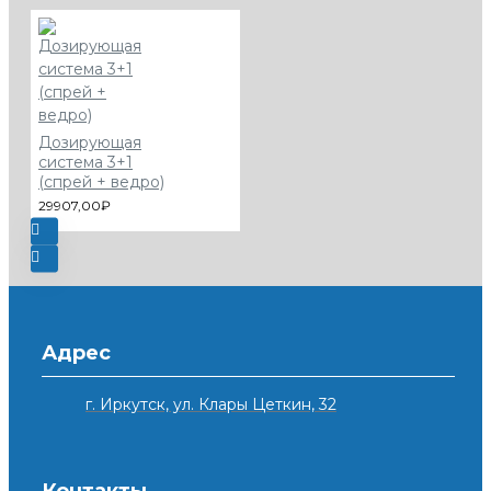
Дозирующая
система 3+1
(спрей + ведро)
29907,00₽
Адрес
г. Иркутск, ул. Клары Цеткин, 32