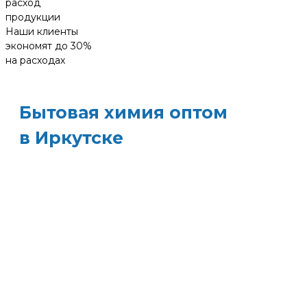
расход
продукции
Наши клиенты
экономят до 30%
на расходах
Бытовая химия оптом
в Иркутске
ХИМЭКОЦЕНТР
— это все для
профессиональной уборки в одном месте:
моющие средства и бытовая химия, туалетная
бумага, листовые полотенца и диспенсеры д
них, расходные материалы. Быстрая доставка,
оптовые цены и поддержка — оптимизируйт
свои закупки и сократите затраты!
Всё для уборки.
Закупите всё — от моющих