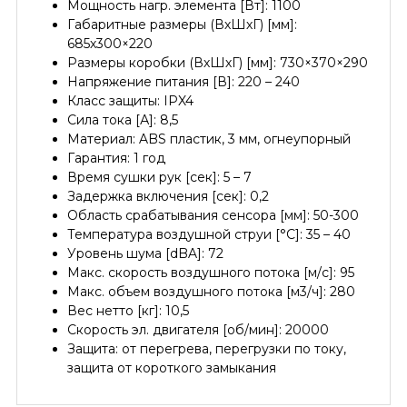
Мощность нагр. элемента [Вт]: 1100
Габаритные размеры (ВхШхГ) [мм]:
685х300×220
Размеры коробки (ВхШхГ) [мм]: 730×370×290
Напряжение питания [В]: 220 – 240
Класс защиты: IPX4
Сила тока [А]: 8,5
Материал: ABS пластик, 3 мм, огнеупорный
Гарантия: 1 год
Время сушки рук [сек]: 5 – 7
Задержка включения [сек]: 0,2
Область срабатывания сенсора [мм]: 50-300
Температура воздушной струи [°C]: 35 – 40
Уровень шума [dBA]: 72
Макс. скорость воздушного потока [м/с]: 95
Макс. объем воздушного потока [м3/ч]: 280
Вес нетто [кг]: 10,5
Скорость эл. двигателя [об/мин]: 20000
Защита: от перегрева, перегрузки по току,
защита от короткого замыкания