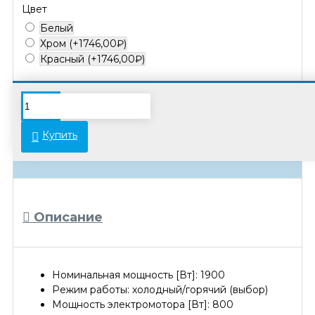
Цвет
Белый
Хром
(+1746,00₽)
Красный
(+1746,00₽)
В связи с переоценкой товара стоимость
некоторых позиций может отличаться от
Купить
указанной на сайте. Просьба уточнять
актуальные цены у менеджеров.
Описание
Номинальная мощность [Вт]: 1900
Режим работы: холодный/горячий (выбор)
Мощность электромотора [Вт]: 800