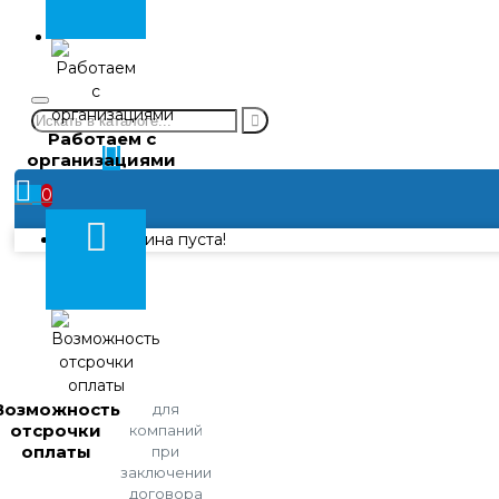
химии
Контакты
Работаем с
Личный
организациями
кабинет
0
Ваша корзина пуста!
Возможность
для
отсрочки
компаний
оплаты
при
заключении
договора