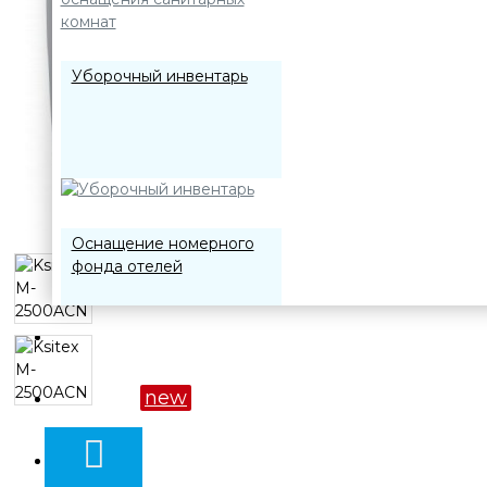
Уборочный инвентарь
Оснащение номерного
фонда отелей
О компании
Акции
new
Дозирующие системы
Оплата и доставка
для профессиональной