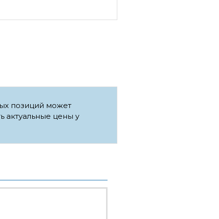
рых позиций может
ть актуальные цены у