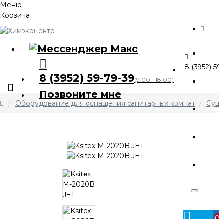
Меню
Корзина
Ка
8 (3952) 5
8 (3952) 59-79-39
О 
(9.00 - 18.00)
Позвоните мне
Оборудование для оснащения санитарных комнат
Суш
А
Оп
Ко
Личный
кабинет