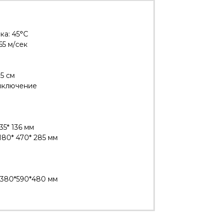
ка: 45°С
65 м/сек
5 см
ыключение
5* 136 мм
180* 470* 285 мм
 380*590*480 мм