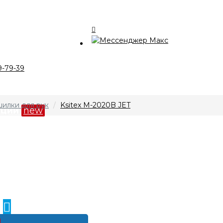
талог
9-79-39
компании
илки для рук
Ksitex М-2020B JET
кции
new
лата и доставка
нтакты
0