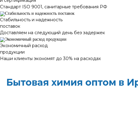
и сертификация
Стандарт ISO 9001, санитарные требования РФ
Стабильность и надежность
поставок
Доставляем на следующий день без задержек
Экономичный расход
продукции
Наши клиенты экономят до 30% на расходах
Бытовая химия оптом в И
ХИМЭКОЦЕНТР
— это все для профессиональн
месте: моющие средства и бытовая химия, туал
листовые полотенца и диспенсеры для них, р
Быстрая доставка, оптовые цены и поддержка
свои закупки и сократите затраты!