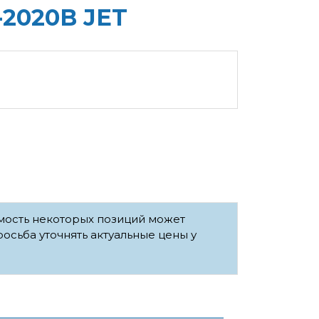
-2020B JET
имость некоторых позиций может
росьба уточнять актуальные цены у