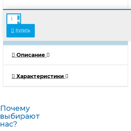
В связи с переоценкой товара стоимость
некоторых позиций может отличаться от
указанной на сайте. Просьба уточнять актуальные
Купить
цены у менеджеров.
Описание
Характеристики
Почему
выбирают
нас?