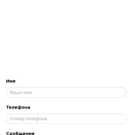
уборки и дезинфекции и обучить персонал
работе с профессиональными составами
для клининга.
НАПИШИТЕ НАМ, МЫ ПЕРЕЗВОНИМ
И ПРОКОНСУЛЬТИРУЕМ!
Имя
Телефона
Сообщение