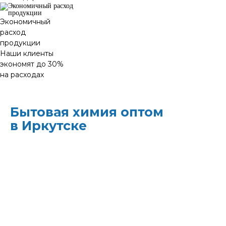
Экономичный
расход
продукции
Наши клиенты
экономят до 30%
на расходах
Бытовая химия оптом
в Иркутске
ХИМЭКОЦЕНТР
— это все для
профессиональной уборки в одном месте:
моющие средства и бытовая химия,
туалетная бумага, листовые полотенца и
диспенсеры для них, расходные материалы.
Быстрая доставка, оптовые цены и
поддержка — оптимизируйте свои закупки