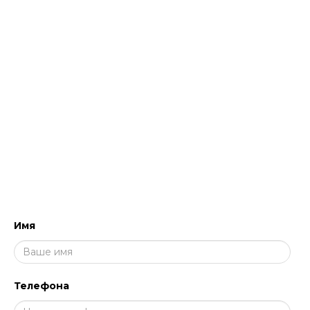
Экспертная поддержка.
Обученные
менеджеры, знающие стандарты уборки и
HACCP, помогут подобрать решения для
уборки и дезинфекции и обучить персонал
работе с профессиональными составами
для клининга.
НАПИШИТЕ НАМ, МЫ ПЕРЕЗВОНИМ
И ПРОКОНСУЛЬТИРУЕМ!
Имя
Телефона