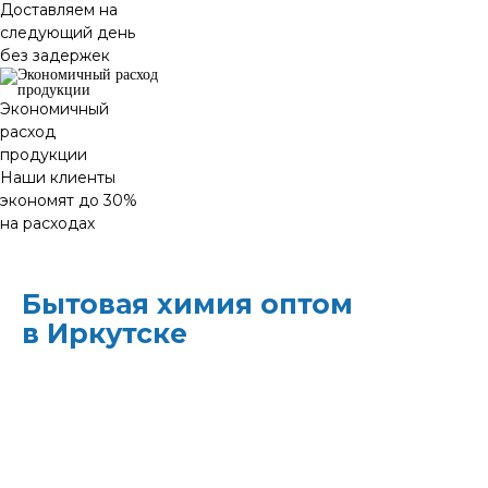
Доставляем на
следующий день
без задержек
Экономичный
расход
продукции
Наши клиенты
экономят до 30%
на расходах
Бытовая химия оптом
в Иркутске
ХИМЭКОЦЕНТР
— это все для
профессиональной уборки в одном месте:
моющие средства и бытовая химия,
туалетная бумага, листовые полотенца и