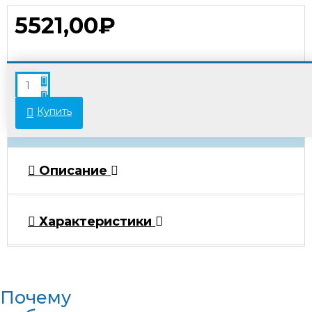
5521,00₽
В связи с переоценкой товара стоимость
некоторых позиций может отличаться от
указанной на сайте. Просьба уточнять актуальные
Купить
цены у менеджеров.
Описание
Характеристики
Почему