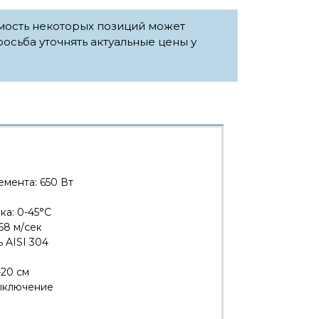
имость некоторых позиций может
росьба уточнять актуальные цены у
мента: 650 Вт
ка: 0-45°С
68 м/сек
 AISI 304
-20 см
ыключение