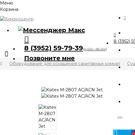
Меню
Корзина
Ка
8 (3952) 5
8 (3952) 59-79-39
О 
(9.00 - 18.00)
Позвоните мне
Оборудование для оснащения санитарных комнат
Суш
А
Оп
Ко
Личный
кабинет