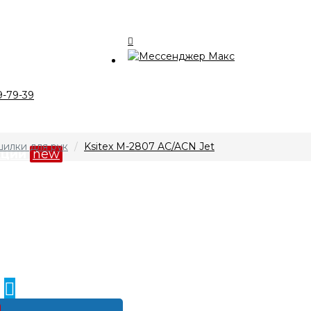
талог
9-79-39
компании
илки для рук
Ksitex M-2807 AC/ACN Jet
кции
new
лата и доставка
нтакты
0