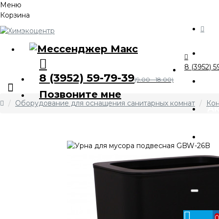
Меню
Корзина
Ка
8 (3952) 5
8 (3952) 59-79-39
О 
(9.00 - 18.00)
Позвоните мне
Оборудование для оснащения санитарных комнат
Кон
А
Оп
Ко
Личный
кабинет