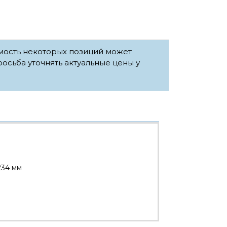
имость некоторых позиций может
росьба уточнять актуальные цены у
234 мм