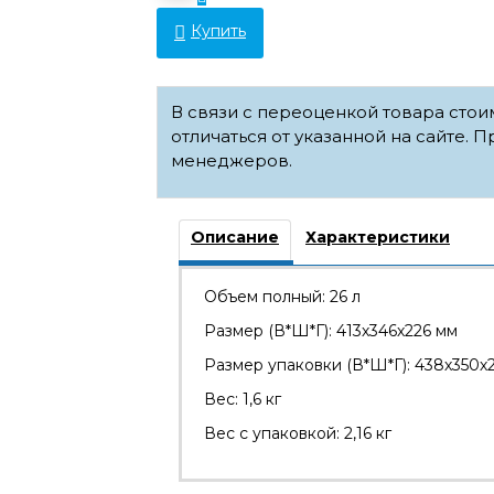
Купить
В связи с переоценкой товара сто
отличаться от указанной на сайте. П
менеджеров.
Описание
Характеристики
Объем полный: 26 л
Размер (В*Ш*Г): 413х346х226 мм
Размер упаковки (В*Ш*Г): 438х350х
Вес: 1,6 кг
Вес с упаковкой: 2,16 кг