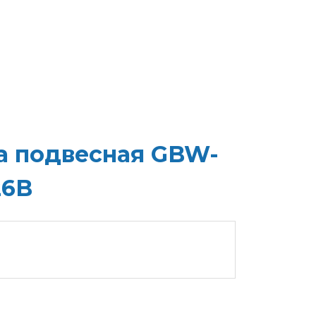
а подвесная GBW-
26B