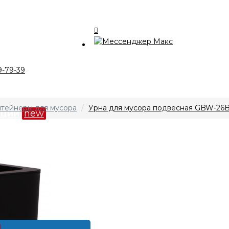
талог
9-79-39
компании
тейнеры для мусора
Урна для мусора подвесная GBW-26
кции
new
лата и доставка
нтакты
0