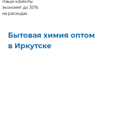
Наши клиенты
экономят до 30%
на расходах
Бытовая химия оптом
в Иркутске
ХИМЭКОЦЕНТР
— это все для
профессиональной уборки в одном месте:
моющие средства и бытовая химия, туалетная
бумага, листовые полотенца и диспенсеры д
них, расходные материалы. Быстрая доставка,
оптовые цены и поддержка — оптимизируйт
свои закупки и сократите затраты!
Всё для уборки.
Закупите всё — от моющих
средств до туалетной бумаги — в одном месте