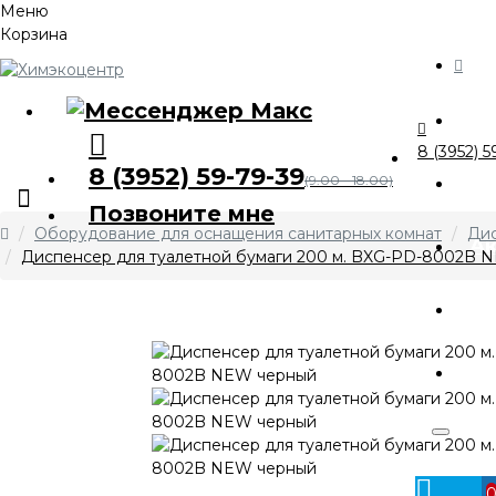
Меню
Корзина
Ка
8 (3952) 5
8 (3952) 59-79-39
О 
(9.00 - 18.00)
Позвоните мне
Оборудование для оснащения санитарных комнат
Дис
А
Диспенсер для туалетной бумаги 200 м. BXG-PD-8002B 
Оп
Ко
Личный
кабинет