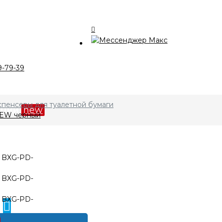
талог
9-79-39
компании
пенсеры для туалетной бумаги
кции
new
NEW черный
лата и доставка
нтакты
0