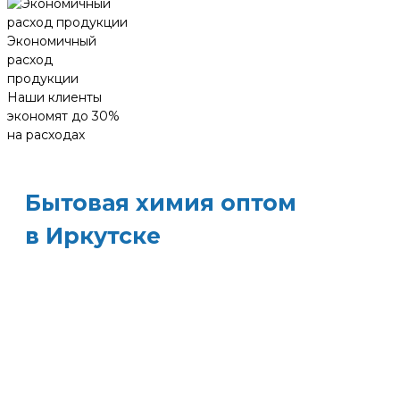
Экономичный
расход
продукции
Наши клиенты
экономят до 30%
на расходах
Бытовая химия оптом
в Иркутске
ХИМЭКОЦЕНТР
— это все для
профессиональной уборки в одном месте:
моющие средства и бытовая химия, туалетная
бумага, листовые полотенца и диспенсеры д
них, расходные материалы. Быстрая доставка,
оптовые цены и поддержка — оптимизируйт