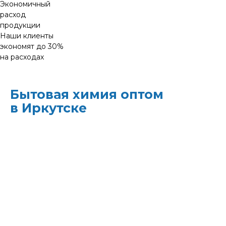
Экономичный
расход
продукции
Наши клиенты
экономят до 30%
на расходах
Бытовая химия оптом
в Иркутске
ХИМЭКОЦЕНТР
— это все для
профессиональной уборки в одном месте:
моющие средства и бытовая химия,
туалетная бумага, листовые полотенца и
диспенсеры для них, расходные материалы.
Быстрая доставка, оптовые цены и
поддержка — оптимизируйте свои закупки
и сократите затраты!